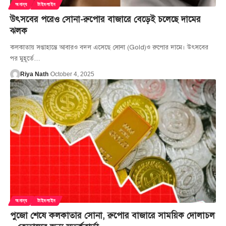
অনান্য
টাইমলাইন
উৎসবের পরেও সোনা-রুপোর বাজারে বেড়েই চলেছে দামের
ঝলক
কলকাতায় সপ্তাহান্তে আবারও বদল এসেছে সোনা (Gold)ও রুপোর দামে। উৎসবের
পর মুহূর্তে
…
Riya Nath
October 4, 2025
অনান্য
টাইমলাইন
পুজো শেষে কলকাতার সোনা, রুপোর বাজারে সাময়িক দোলাচল