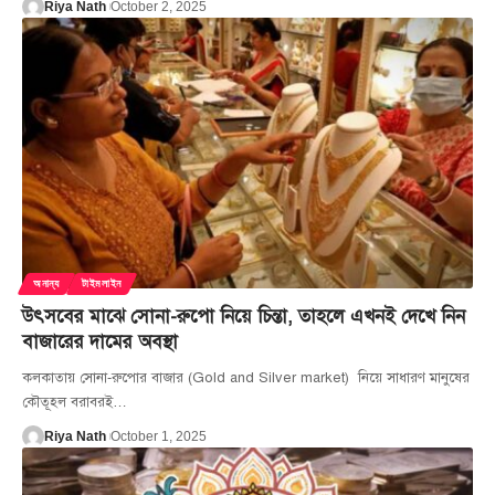
Riya Nath
October 2, 2025
অনান্য
টাইমলাইন
উৎসবের মাঝে সোনা-রুপো নিয়ে চিন্তা, তাহলে এখনই দেখে নিন
বাজারের দামের অবস্থা
কলকাতায় সোনা-রুপোর বাজার (Gold and Silver market) নিয়ে সাধারণ মানুষের
কৌতূহল বরাবরই
…
Riya Nath
October 1, 2025