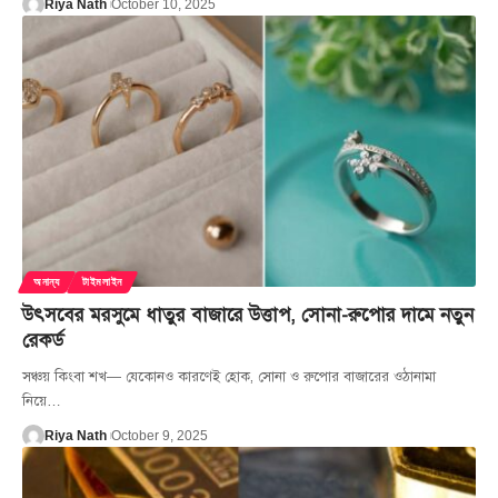
Riya Nath
October 10, 2025
অনান্য
টাইমলাইন
উৎসবের মরসুমে ধাতুর বাজারে উত্তাপ, সোনা-রুপোর দামে নতুন
রেকর্ড
সঞ্চয় কিংবা শখ— যেকোনও কারণেই হোক, সোনা ও রুপোর বাজারের ওঠানামা
নিয়ে
…
Riya Nath
October 9, 2025