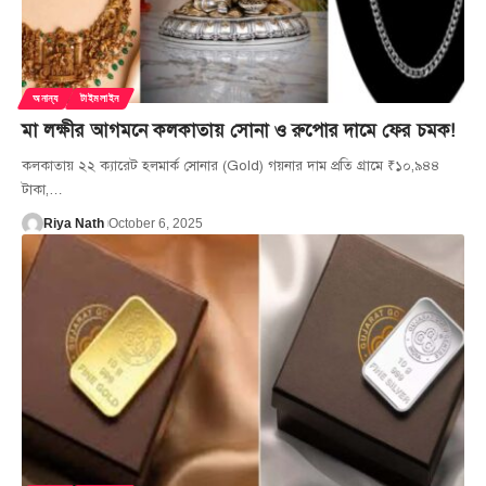
অনান্য
টাইমলাইন
মা লক্ষীর আগমনে কলকাতায় সোনা ও রুপোর দামে ফের চমক!
কলকাতায় ২২ ক্যারেট হলমার্ক সোনার (Gold) গয়নার দাম প্রতি গ্রামে ₹১০,৯৪৪
টাকা,
…
Riya Nath
October 6, 2025