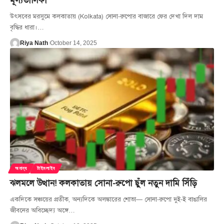
মূল্যতালিকা
উৎসবের মরসুমে কলকাতায় (Kolkata) সোনা-রুপোর বাজারে ফের দেখা দিল দাম
বৃদ্ধির ধারা।
…
Riya Nath
October 14, 2025
অনান্য
টাইমলাইন
ঝলমলে উত্থান! কলকাতায় সোনা-রুপো ছুঁল নতুন দামি সিঁড়ি
একদিকে সঞ্চয়ের প্রতীক, অন্যদিকে অলঙ্কারের শোভা— সোনা-রুপো দুই-ই বাঙালির
জীবনের অবিচ্ছেদ্য অঙ্গে
…