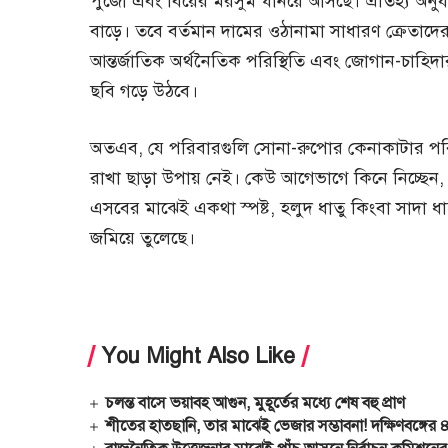
পুজো এবং বিয়ের মরসুম ঘনিয়ে আসছে। ঐতিহ্য অনুয
বাড়ে। তবে বর্তমান দামের ওঠানামা সাধারণ ক্রেতা
আন্তর্জাতিক অর্থনৈতিক পরিস্থিতি এবং জোগান-চাহিদ
ছবি গড়ে উঠবে।
অতএব, যে পরিবারগুলি সোনা-রুপোর কেনাকাটার পরি
রাখা ছাড়া উপায় নেই। কেউ আগেভাগে কিনে নিচ্ছেন
এসবের মাঝেই একথা স্পষ্ট, হলুদ ধাতু কিংবা সা
জমিয়ে তুলেছে।
You Might Also Like
চলন্ত বাসে ভয়াবহ আগুন, মুহূর্তের মধ্যে শেষ বহু প্রাণ
শীতের হাতছানি, তার মাঝেই ভেজার সম্ভাবনা! দক্ষিণবঙ্গের ৪