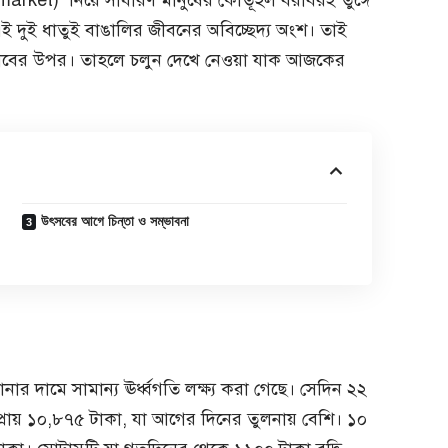
rket) নিয়ে সাধারণ মানুষের কৌতূহল বরাবরই তুঙ্গে
ই দুই ধাতুই বাঙালির জীবনের অবিচ্ছেদ্য অংশ। তাই
োভাবের উপর। তাহলে চলুন দেখে নেওয়া যাক আজকের
উৎসবের আগে চিন্তা ও সম্ভাবনা
 দামে সামান্য ঊর্ধ্বগতি লক্ষ্য করা গেছে। সেদিন ২২
 প্রায় ১০,৮৭৫ টাকা, যা আগের দিনের তুলনায় বেশি। ১০