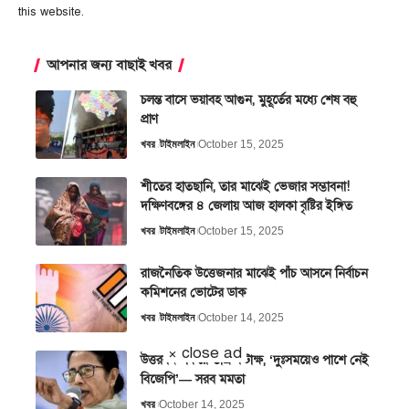
this website.
আপনার জন্য বাছাই খবর
চলন্ত বাসে ভয়াবহ আগুন, মুহূর্তের মধ্যে শেষ বহু
প্রাণ
খবর
টাইমলাইন
October 15, 2025
শীতের হাতছানি, তার মাঝেই ভেজার সম্ভাবনা!
দক্ষিণবঙ্গের ৪ জেলায় আজ হালকা বৃষ্টির ইঙ্গিত
খবর
টাইমলাইন
October 15, 2025
রাজনৈতিক উত্তেজনার মাঝেই পাঁচ আসনে নির্বাচন
কমিশনের ভোটের ডাক
খবর
টাইমলাইন
October 14, 2025
× close ad
উত্তরবঙ্গ সফরে তীব্র কটাক্ষ, ‘দুঃসময়েও পাশে নেই
বিজেপি’— সরব মমতা
খবর
October 14, 2025