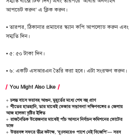
সম্মতি বাক্সে টিক দিন) এবং তারপরে ‘আধার অনলাইন
আপডেট করুন’ এ ক্লিক করুন।
• তারপর, ঠিকানার প্রমাণের স্ক্যান কপি আপলোড করুন এবং
সম্মতি দিন।
• ৫: ৫০ টাকা দিন।
• ৬: একটি এসআরএন তৈরি করা হবে। এটা সংরক্ষণ করুন।
You Might Also Like
চলন্ত বাসে ভয়াবহ আগুন, মুহূর্তের মধ্যে শেষ বহু প্রাণ
শীতের হাতছানি, তার মাঝেই ভেজার সম্ভাবনা! দক্ষিণবঙ্গের ৪ জেলায়
আজ হালকা বৃষ্টির ইঙ্গিত
রাজনৈতিক উত্তেজনার মাঝেই পাঁচ আসনে নির্বাচন কমিশনের ভোটের
ডাক
উত্তরবঙ্গ সফরে তীব্র কটাক্ষ, ‘দুঃসময়েও পাশে নেই বিজেপি’— সরব