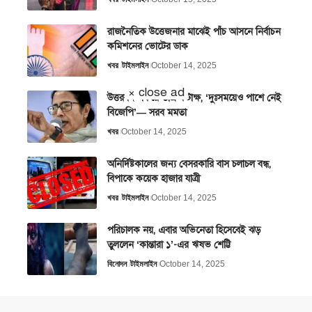
রাজনৈতিক উত্তেজনার মাঝেই পাঁচ আসনে নির্বাচন
কমিশনের ভোটের ডাক
খবর
টাইমলাইন
October 14, 2025
× close ad
উত্তরবঙ্গ সফরে তীব্র কটাক্ষ, ‘দুঃসময়েও পাশে নেই
বিজেপি’— সরব মমতা
খবর
October 14, 2025
অনির্দিষ্টকালের জন্য বেসরকারি বাস চলাচল বন্ধ,
বিপাকে কয়েক হাজার যাত্রী
খবর
টাইমলাইন
October 14, 2025
পরিচালক নয়, এবার অভিনেতা হিসেবেই ঝড়
তুললেন ‘কান্তারা ১’-এর ঋষভ শেট্টি
বিনোদন
টাইমলাইন
October 14, 2025