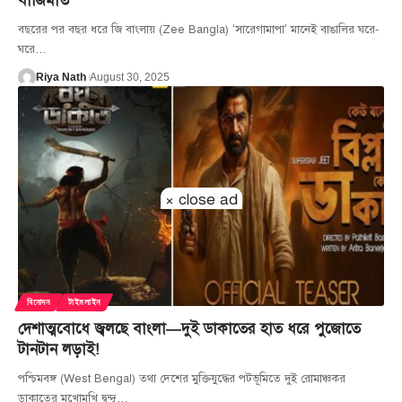
বাজিমাত
বছরের পর বছর ধরে জি বাংলায় (Zee Bangla) ‘সারেগামাপা’ মানেই বাঙালির ঘরে-
ঘরে
…
Riya Nath
August 30, 2025
× close ad
বিনোদন
টাইমলাইন
দেশাত্মবোধে জ্বলছে বাংলা—দুই ডাকাতের হাত ধরে পুজোতে
টানটান লড়াই!
পশ্চিমবঙ্গ (West Bengal) তথা দেশের মুক্তিযুদ্ধের পটভূমিতে দুই রোমাঞ্চকর
ডাকাতের মুখোমুখি দ্বন্দ্ব
…