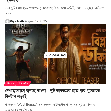
‘ধূমকেতু’
টানা ছুটির সপ্তাহান্তে প্রেক্ষাগৃহ (Theater) ঘিরে জমে উঠেছিল আসল লড়াই। স্বাধীনতা
দিবস
…
Riya Nath
August 17, 2025
× close ad
বিনোদন
টাইমলাইন
দেশাত্মবোধে জ্বলছে বাংলা—দুই ডাকাতের হাত ধরে পুজোতে
টানটান লড়াই!
পশ্চিমবঙ্গ (West Bengal) তথা দেশের মুক্তিযুদ্ধের পটভূমিতে দুই রোমাঞ্চকর
ডাকাতের মুখোমুখি দ্বন্দ্ব
…