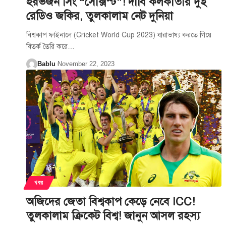
হরভজন সিং “সেক্সিস্ট”! দাবি কলকাতার দুই
রেডিও জকির, তুলকালাম নেট দুনিয়া
বিশ্বকাপ ফাইনালে (Cricket World Cup 2023) ধারাভাষ্য করতে গিয়ে
বিতর্ক তৈরি করে
…
Bablu
November 22, 2023
খবর
অজিদের জেতা বিশ্বকাপ কেড়ে নেবে ICC!
তুলকালাম ক্রিকেট বিশ্ব! জানুন আসল রহস্য