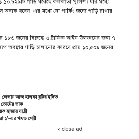
োট ১,১০,৯২৯টি গাড়ি ধরেছে কলকাতা পুলিশ। যার মধ্যে
 অবাক হবেন, এর মধ্যে নো পার্কিং জন্যে গাড়ি রাখার
 ১৮৩ জনের বিরুদ্ধে ও ট্রাফিক আইন উলঙ্ঘনের জন্য ৭
প অবস্থায় গাড়ি চালানোর কারণে প্রায় ১০,৫০৯ জনের
 জেলায় আজ হালকা বৃষ্টির ইঙ্গিত
র ভোটের ডাক
েক হাজার যাত্রী
া ১’-এর ঋষভ শেট্টি
× close ad