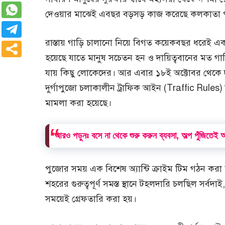
দেওয়ার মাঝেই এবছর বড়সড় কাজ করেছে কলকাতা পু
রাস্তায় গাড়ি চালানো নিয়ে বিগত কয়েকবছর ধরেই একট
হয়েছে যাতে মানুষ সচেতন হন ও দায়িত্ববানের মত গাড়
যায় কিছু লোকেদের। আর এবার ১৮ই অক্টোবর থেকে দ
দুর্গাপুজো চলাকালীন ট্রাফিক আইন (Traffic Rule
মামলা করা হয়েছে।
আরও পড়ুনঃ বসে না থেকে শুরু করুন ব্যবসা, অল্প পুঁজিতেই আ
পুজোর সময় এক বিশেষ অ্যান্টি ক্রাইম টিম গঠন কর
শহরের গুরুত্বপূর্ণ সমস্ত স্থানে টহলদারি চলছিল সর্বদাই
সময়েই গ্রেফতারি করা হয়।