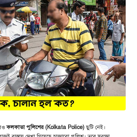
লেও
কলকাতা পুলিশের (Kolkata Police)
ছুটি নেই।
 রোজই রাস্তায় দেখা গিয়েছে হাজারো পুলিশ। তবে সুরক্ষা