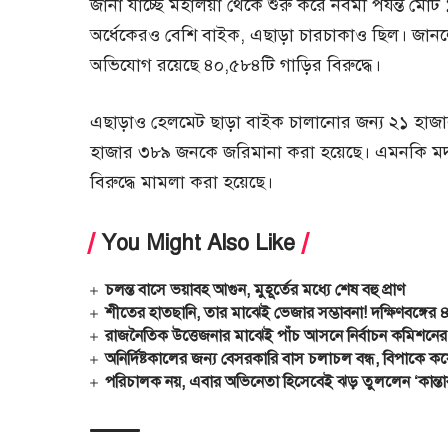
জানা যাচ্ছে মহালয়া থেকে শুরু করে নবমী পর্যন্ত ম
অর্ধেকেরও বেশি বাইক, এছাড়া চারচাকাও ছিল। জানলে
অভিযোগ রয়েছে ৪০,৫৮৪টি গাড়ির বিরুদ্ধে।
এছাড়াও হেলমেট ছাড়া বাইক চালানোর জন্য ২১ হাজার
হাজার ৩৮৯ জনকে জরিমানা করা হয়েছে। এমনকি মদ্য
বিরুদ্ধে মামলা করা হয়েছে।
You Might Also Like
চলন্ত বাসে ভয়াবহ আগুন, মুহূর্তের মধ্যে শেষ বহু প্রাণ
শীতের হাতছানি, তার মাঝেই ভেজার সম্ভাবনা! দক্ষিণবঙ্গের ৪
রাজনৈতিক উত্তেজনার মাঝেই পাঁচ আসনে নির্বাচন কমিশনে
অনির্দিষ্টকালের জন্য বেসরকারি বাস চলাচল বন্ধ, বিপাকে কয়
পরিচালক নয়, এবার অভিনেতা হিসেবেই ঝড় তুললেন ‘কান্তার