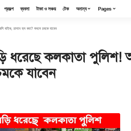
প্রকল্প
ব্যবসা
টাকা ও সঞ্চয়
টেক
অনান্য
Pages
র বেশি বাইক, চালান হল কত? শুনলে চমকে যাবেন
গাড়ি ধরেছে কলকাতা পুলিশ! 
চমকে যাবেন